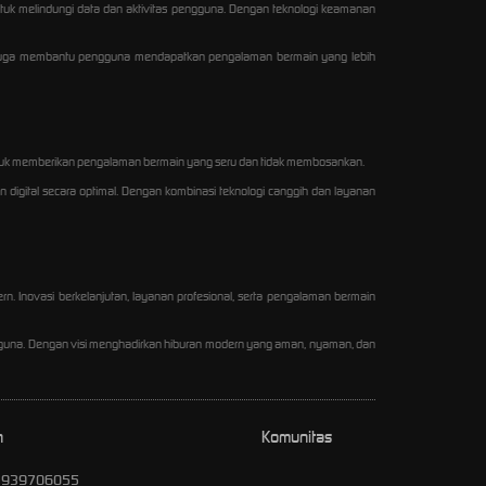
uk melindungi data dan aktivitas pengguna. Dengan teknologi keamanan
 juga membantu pengguna mendapatkan pengalaman bermain yang lebih
untuk memberikan pengalaman bermain yang seru dan tidak membosankan.
igital secara optimal. Dengan kombinasi teknologi canggih dan layanan
n. Inovasi berkelanjutan, layanan profesional, serta pengalaman bermain
engguna. Dengan visi menghadirkan hiburan modern yang aman, nyaman, dan
n
Komunitas
1939706055