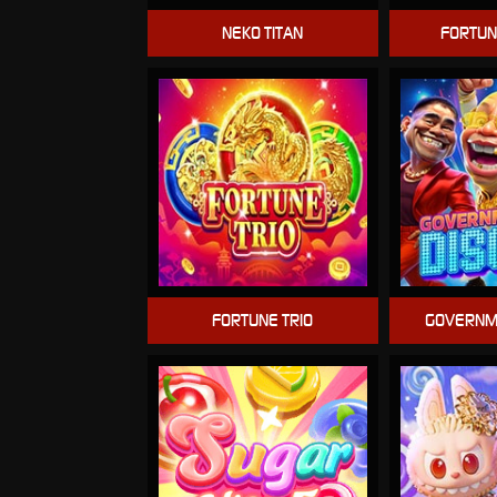
NEKO TITAN
FORTUN
FORTUNE TRIO
GOVERNME