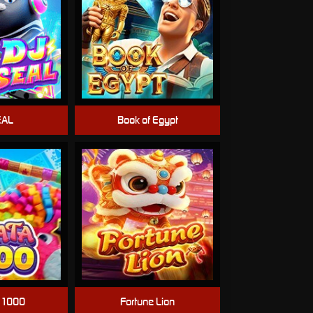
EAL
Book of Egypt
 1000
Fortune Lion