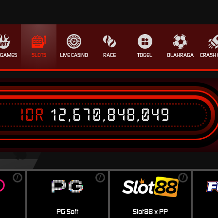
 GAMES
SLOTS
LIVE CASINO
RACE
TOGEL
OLAHRAGA
CRASH
IDR
12,670,848,049
i
i
i
a
PG Soft
Slot88 x PP