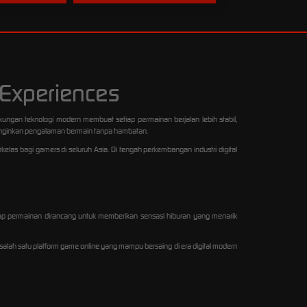
Experiences
ungan teknologi modern membuat setiap permainan berjalan lebih stabil,
nginginkan pengalaman bermain tanpa hambatan.
las bagi gamers di seluruh Asia. Di tengah perkembangan industri digital
ap permainan dirancang untuk memberikan sensasi hiburan yang menarik
alah satu platform game online yang mampu bersaing di era digital modern