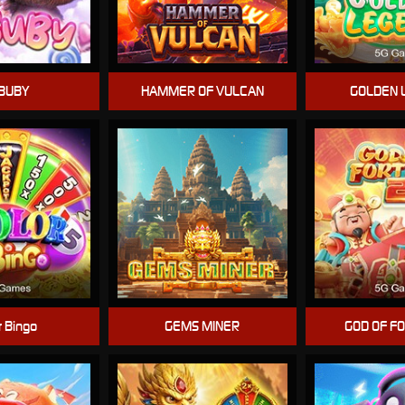
BUBY
HAMMER OF VULCAN
GOLDEN 
r Bingo
GEMS MINER
GOD OF F