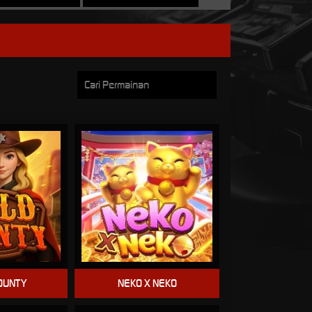
IDR
2,520,200.00
Gates of Olympus Super Scatter
be****2
IDR
2,400,480.00
Starlight Princess™ 1000
solehcr****5
IDR
2,278,800.00
Mahjong Wins 3 – Black Scatter
solehcr****5
IDR
2,166,300.00
Mahjong Wins 3 – Black Scatter
sa****l
IDR
1,962,750.00
Mahjong Wins 3 – Black Scatter
nok****i
IDR
1,767,500.00
Mahjong Wins - Gong Xi Fa Cai
OUNTY
NEKO X NEKO
aa****1
IDR
1,726,750.00