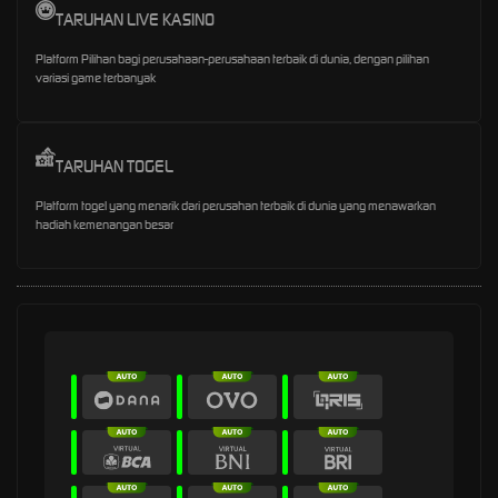
TARUHAN LIVE KASINO
Platform Pilihan bagi perusahaan-perusahaan terbaik di dunia, dengan pilihan
variasi game terbanyak
TARUHAN TOGEL
Platform togel yang menarik dari perusahan terbaik di dunia yang menawarkan
hadiah kemenangan besar