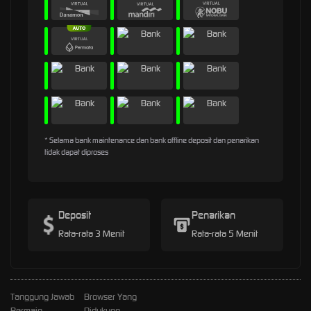
* Selama bank maintenance dan bank offline deposit dan penarikan
tidak dapat diproses
Deposit
Penarikan
Rata-rata 3 Menit
Rata-rata 5 Menit
Tanggung Jawab
Browser Yang
Bermain
Didukung