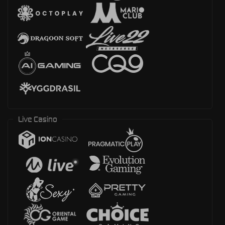
Live Casino