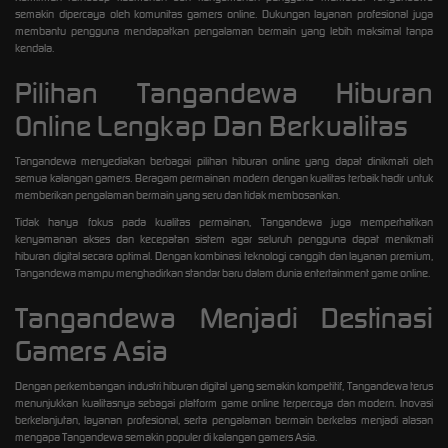
semakin dipercaya oleh komunitas gamers online. Dukungan layanan profesional juga
membantu pengguna mendapatkan pengalaman bermain yang lebih maksimal tanpa
kendala.
Pilihan Tangandewa Hiburan
Online Lengkap Dan Berkualitas
Tangandewa menyediakan berbagai pilihan hiburan online yang dapat dinikmati oleh
semua kalangan gamers. Beragam permainan modern dengan kualitas terbaik hadir untuk
memberikan pengalaman bermain yang seru dan tidak membosankan.
Tidak hanya fokus pada kualitas permainan, Tangandewa juga memperhatikan
kenyamanan akses dan kecepatan sistem agar seluruh pengguna dapat menikmati
hiburan digital secara optimal. Dengan kombinasi teknologi canggih dan layanan premium,
Tangandewa mampu menghadirkan standar baru dalam dunia entertainment game online.
Tangandewa Menjadi Destinasi
Gamers Asia
Dengan perkembangan industri hiburan digital yang semakin kompetitif, Tangandewa terus
menunjukkan kualitasnya sebagai platform game online terpercaya dan modern. Inovasi
berkelanjutan, layanan profesional, serta pengalaman bermain berkelas menjadi alasan
mengapa Tangandewa semakin populer di kalangan gamers Asia.