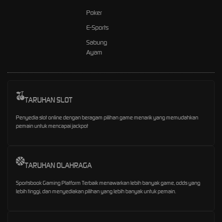
Poker
E-Sports
Sabung
Ayam
TARUHAN SLOT
Penyedia slot online dengan beragam pilihan game menarik yang memudahkan
pemain untuk mencapai jackpot
TARUHAN OLAHRAGA
Sportsbook Gaming Platform Terbaik menawarkan lebih banyak game, odds yang
lebih tinggi, dan menyediakan pilihan yang lebih banyak untuk pemain.