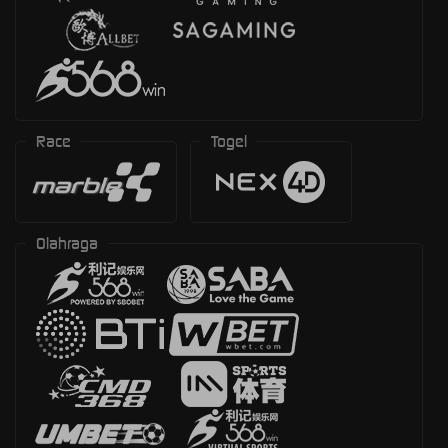
Race
Togel
Olahraga