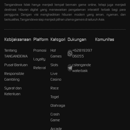
Tangandewa tidak hanya menjadi tempat bermain game online, tetapi juga menjadi
destinasi hiburan digital yang menawarkan pengalaman interaktif terbaik bagi para
pengguna. Dengan visi menghadirkan hiburan modern yang aman, nyaman, dan
berkualitas, Tangandewa siap menjadi pilihan utama gamers di seluruh Asia.
Kebijaksanaan
Platform
Kategori
Dukungan
Komunitas
Tentang
Promosi
Hot
+62819397
TANGANDEWA
Games
06055
Loyalty
Pusat Bantuan
Slots
cstangande
Referral
waterbaik
Responsible
Live
Gambling
Casino
Syarat dan
Race
Ketentuan
Togel
Olahraga
Crash
Game
Arcade