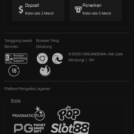
Deposit
Penarikan
Rata-rata 3 Menit
Rata-rata 5 Menit
Tanggung Jawab
Browser Yang
Bermain
Didukung
©2026 TANGANDEWA. Hak cipta
dilindungi | 18+
Platform Penyedia Layanan
Slots