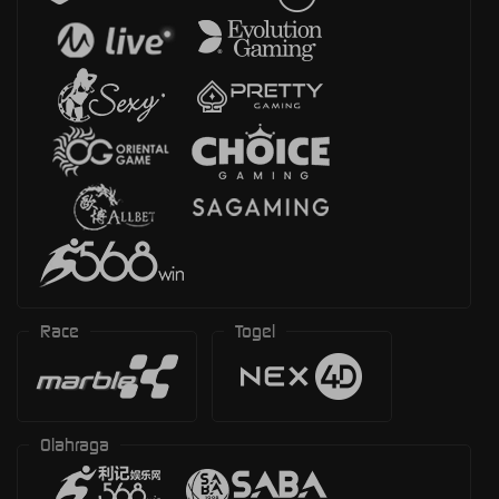
Race
Togel
Olahraga