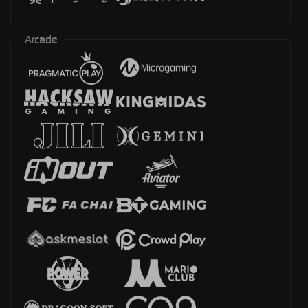
Arcade