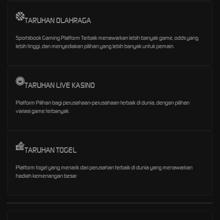
TARUHAN OLAHRAGA
Sportsbook Gaming Platform Terbaik menawarkan lebih banyak game, odds yang
lebih tinggi, dan menyediakan pilihan yang lebih banyak untuk pemain.
TARUHAN LIVE KASINO
Platform Pilihan bagi perusahaan-perusahaan terbaik di dunia, dengan pilihan
variasi game terbanyak
TARUHAN TOGEL
Platform togel yang menarik dari perusahan terbaik di dunia yang menawarkan
hadiah kemenangan besar