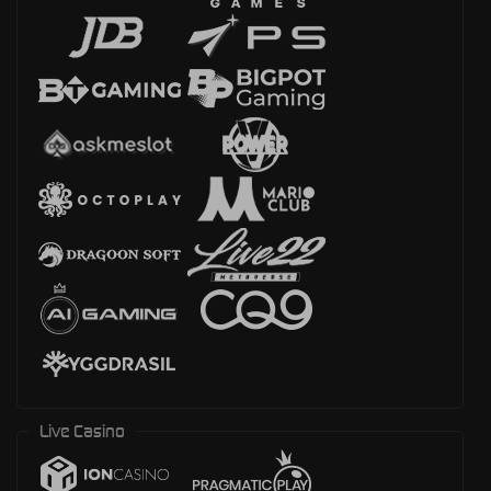
Live Casino