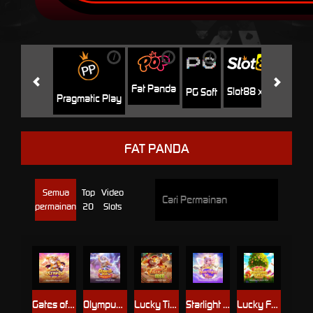
i
i
i
i
i
Facha
Fat Panda
Slot88 x PP
PG Soft
Pragmatic Play
FAT PANDA
Semua
Top
Video
permainan
20
Slots
Gates of Olympus POP
Olympus Wins
Lucky Tiger 1000
Starlight Wins
Lucky Fortune Tree