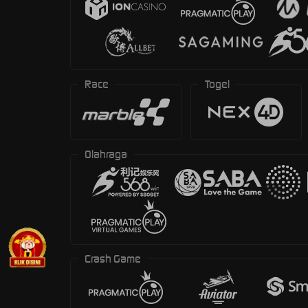
Race
Togel
Olahraga
Crash Game