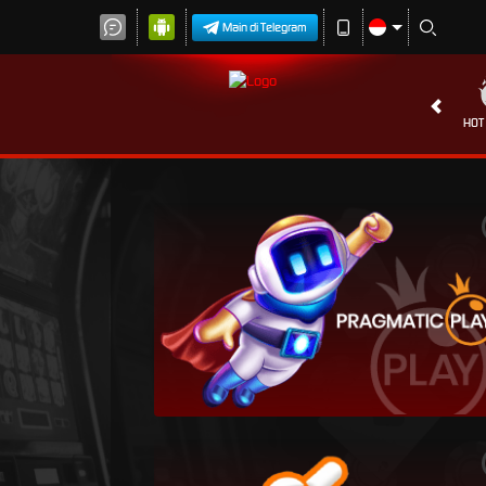
Main di Telegram
HOT