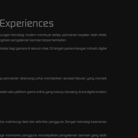
Experiences
ungan teknologi modern membuat setiap permainan berjalan lebih stabil,
nginginkan pengalaman bermain tanpa hambatan.
las bagi gamers di seluruh Asia. Di tengah perkembangan industri digital
ap permainan dirancang untuk memberikan sensasi hiburan yang menarik
alah satu platform game online yang mampu bersaing di era digital modern
uk melindungi data dan aktivitas pengguna. Dengan teknologi keamanan
 juga membantu pengguna mendapatkan pengalaman bermain yang lebih