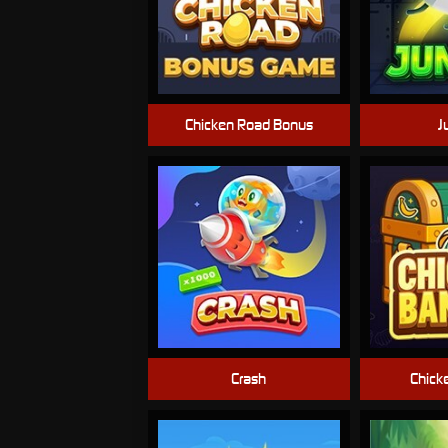
Chicken Road Bonus
J
Crash
Chick