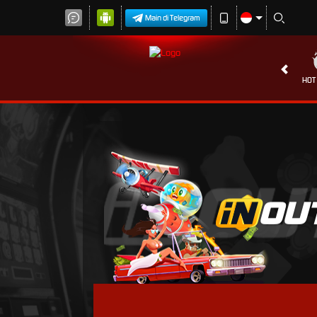
Main di Telegram
HOT