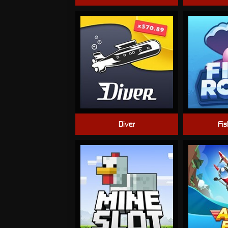
Diver
Fi