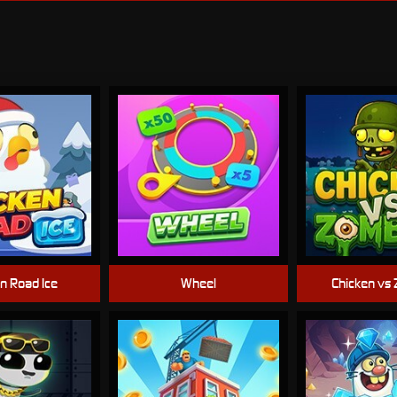
n Road Ice
Wheel
Chicken vs