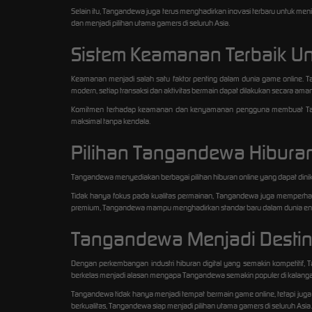
Selain itu, Tangandewa juga terus menghadirkan inovasi terbaru untuk me
dan menjadi pilihan utama gamers di seluruh Asia.
Sistem Keamanan Terbaik 
Keamanan menjadi salah satu faktor penting dalam dunia game online.
modern, setiap transaksi dan aktivitas bermain dapat dilakukan secara ama
Komitmen terhadap keamanan dan kenyamanan pengguna membuat Tanga
maksimal tanpa kendala.
Pilihan Tangandewa Hiburan
Tangandewa menyediakan berbagai pilihan hiburan online yang dapat din
Tidak hanya fokus pada kualitas permainan, Tangandewa juga memperhat
premium, Tangandewa mampu menghadirkan standar baru dalam dunia ent
Tangandewa Menjadi Destin
Dengan perkembangan industri hiburan digital yang semakin kompetitif, 
berkelas menjadi alasan mengapa Tangandewa semakin populer di kalanga
Tangandewa tidak hanya menjadi tempat bermain game online, tetapi juga
berkualitas, Tangandewa siap menjadi pilihan utama gamers di seluruh Asia.