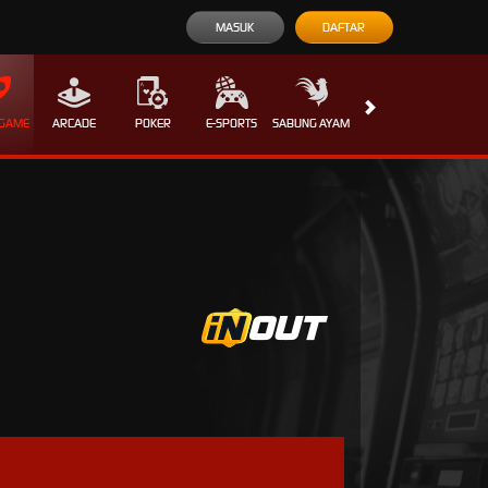
MASUK
DAFTAR
 GAME
ARCADE
POKER
E-SPORTS
SABUNG AYAM
PROMOSI