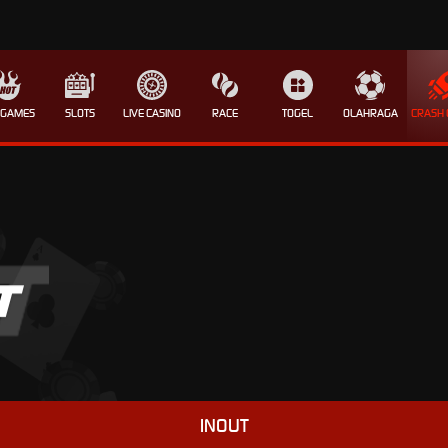
 GAMES
SLOTS
LIVE CASINO
RACE
TOGEL
OLAHRAGA
CRASH
INOUT