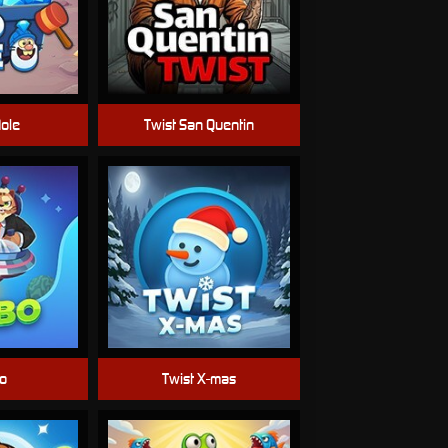
ole
Twist San Quentin
o
Twist X-mas