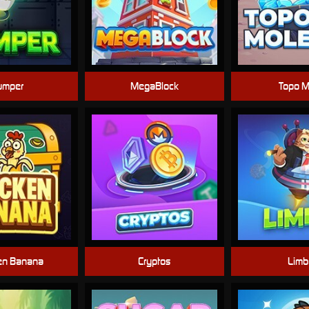
umper
MegaBlock
Topo M
en Banana
Cryptos
Limb