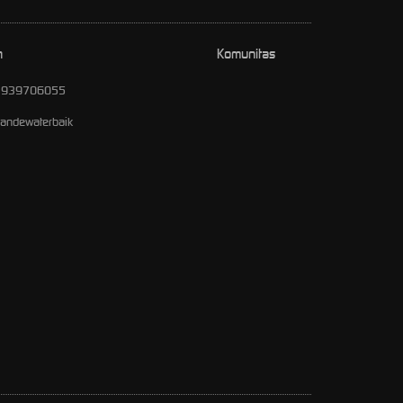
n
Komunitas
1939706055
gandewaterbaik