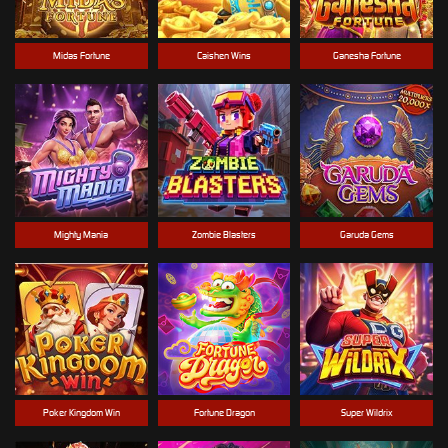
Midas Fortune
Caishen Wins
Ganesha Fortune
Mighty Mania
Zombie Blasters
Garuda Gems
Poker Kingdom Win
Fortune Dragon
Super Wildrix