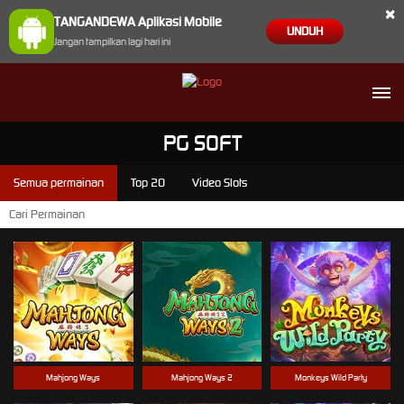
×
TANGANDEWA Aplikasi Mobile
UNDUH
Jangan tampilkan lagi hari ini
PG SOFT
Semua permainan
Top 20
Video Slots
Mahjong Ways
Mahjong Ways 2
Monkeys Wild Party