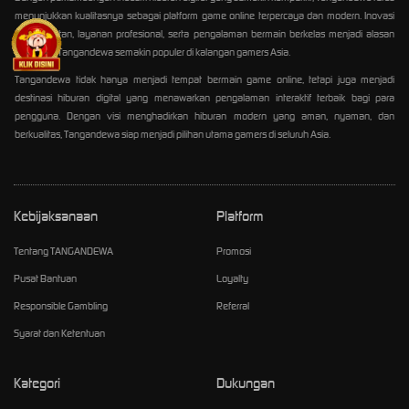
menunjukkan kualitasnya sebagai platform game online terpercaya dan modern. Inovasi
berkelanjutan, layanan profesional, serta pengalaman bermain berkelas menjadi alasan
mengapa Tangandewa semakin populer di kalangan gamers Asia.
Tangandewa tidak hanya menjadi tempat bermain game online, tetapi juga menjadi
destinasi hiburan digital yang menawarkan pengalaman interaktif terbaik bagi para
pengguna. Dengan visi menghadirkan hiburan modern yang aman, nyaman, dan
berkualitas, Tangandewa siap menjadi pilihan utama gamers di seluruh Asia.
Kebijaksanaan
Platform
Tentang TANGANDEWA
Promosi
Pusat Bantuan
Loyalty
Responsible Gambling
Referral
Syarat dan Ketentuan
Kategori
Dukungan