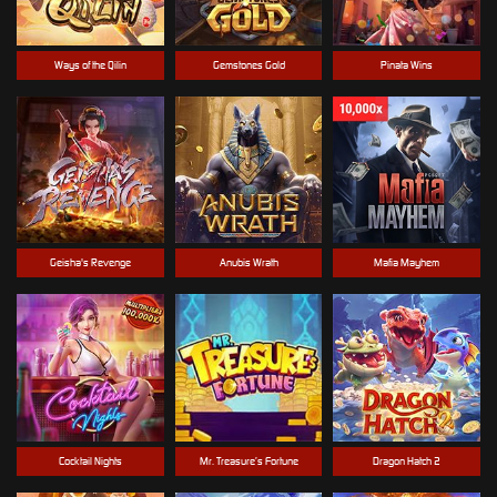
Ways of the Qilin
Gemstones Gold
Pinata Wins
Geisha's Revenge
Anubis Wrath
Mafia Mayhem
Cocktail Nights
Mr. Treasure’s Fortune
Dragon Hatch 2