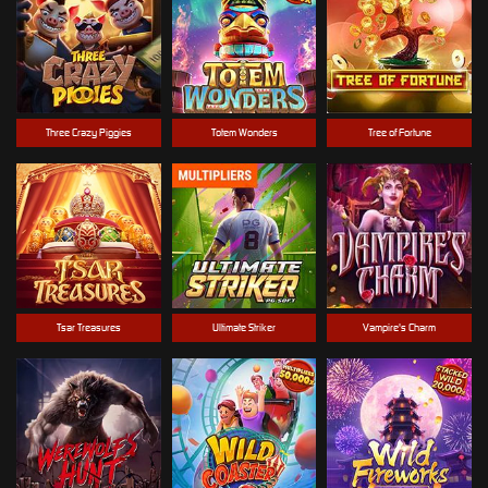
Three Crazy Piggies
Totem Wonders
Tree of Fortune
Tsar Treasures
Ultimate Striker
Vampire's Charm