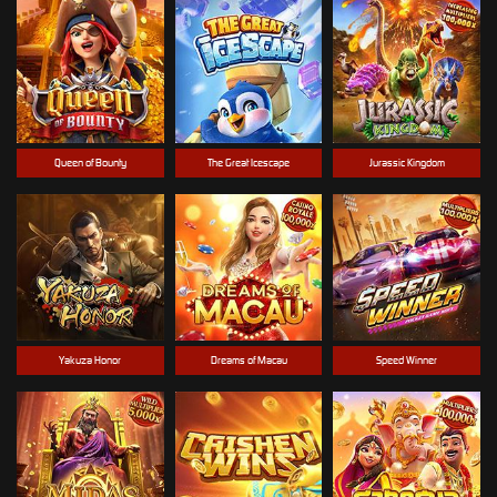
Queen of Bounty
The Great Icescape
Jurassic Kingdom
Yakuza Honor
Dreams of Macau
Speed Winner