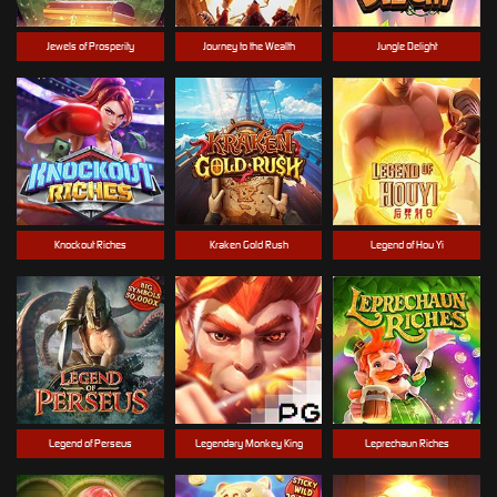
Jewels of Prosperity
Journey to the Wealth
Jungle Delight
Knockout Riches
Kraken Gold Rush
Legend of Hou Yi
Legend of Perseus
Legendary Monkey King
Leprechaun Riches