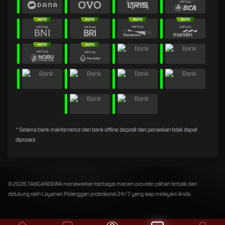
* Selama bank maintenance dan bank offline deposit dan penarikan tidak dapat
diproses
©2026 TANGANDEWA menawarkan berbagai macam provider pilihan terbaik dan
didukung oleh Layanan Pelanggan profesional 24/7 yang siap melayani Anda.