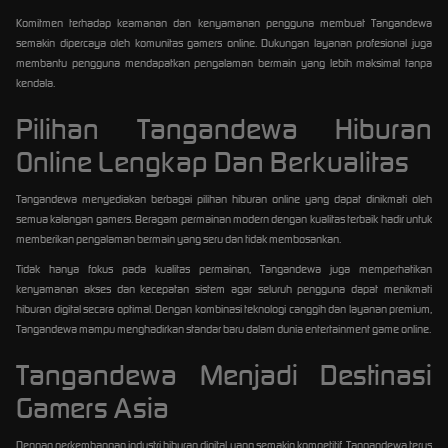
Komitmen terhadap keamanan dan kenyamanan pengguna membuat Tangandewa
semakin dipercaya oleh komunitas gamers online. Dukungan layanan profesional juga
membantu pengguna mendapatkan pengalaman bermain yang lebih maksimal tanpa
kendala.
Pilihan Tangandewa Hiburan
Online Lengkap Dan Berkualitas
Tangandewa menyediakan berbagai pilihan hiburan online yang dapat dinikmati oleh
semua kalangan gamers. Beragam permainan modern dengan kualitas terbaik hadir untuk
memberikan pengalaman bermain yang seru dan tidak membosankan.
Tidak hanya fokus pada kualitas permainan, Tangandewa juga memperhatikan
kenyamanan akses dan kecepatan sistem agar seluruh pengguna dapat menikmati
hiburan digital secara optimal. Dengan kombinasi teknologi canggih dan layanan premium,
Tangandewa mampu menghadirkan standar baru dalam dunia entertainment game online.
Tangandewa Menjadi Destinasi
Gamers Asia
Dengan perkembangan industri hiburan digital yang semakin kompetitif, Tangandewa terus