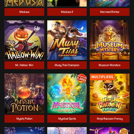
Medusa
Medusa 2
Mermaid Riches
Mr. Hallow-Win
Muay Thai Champion
Museum Wonders
Mystic Potion
Mystical Spirits
Ninja Raccoon Frenzy