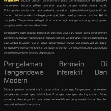
Tangandewa
Sebagai platform entertainment game online terpercaya, Tangandewa
menawarkan berbagai pilihan permainan populer dengan kualitas sistem terbaik.
Dukungan teknologi modern membuat setiap permainan berjalan lebih stabil, responsif, dan
mudah diakses melalui berbagai perangkat, baik desktop maupun mobile. Hal ini
menjadikan Tangandewa sebagai pilihan utama bagi para gamers yang menginginkan
pengalaman bermain tanpa hambatan.
Tangandewa hadir sebagai benchmark dan tolak ukur baru dalam dunia entertainment
game online dengan menghadirkan hiburan interaktif yang modern, inovatif, dan berkelas
bagi gamers di seluruh Asia. Di tengah perkembangan industri digital yang semakin pesat,
Tangandewa mampu memberikan pengalaman bermain yang tidak hanya seru, tetapi juga
aman dan nyaman untuk seluruh pengguna.
Pengalaman Bermain Di
Tangandewa Interaktif Dan
Modern
Sebagai platform entertainment game online terpercaya, Tangandewa menawarkan
pengalaman bermain yang lebih interaktif dengan dukungan teknologi modern. Setiap
permainan dirancang untuk memberikan sensasi hiburan yang menarik dengan tampilan
responsif serta performa optimal.