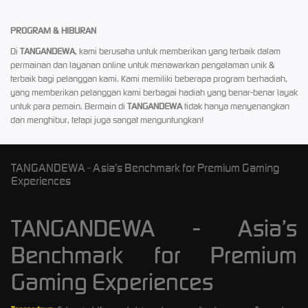
PROGRAM & HIBURAN
Di
TANGANDEWA
, kami berusaha untuk memberikan yang terbaik dalam
permainan dan layanan online untuk menawarkan pengalaman unik &
terbaik bagi pelanggan kami. Kami memiliki beberapa program berhadiah,
yang memberikan pelanggan kami berbagai hadiah yang benar-benar layak
untuk para pemain. Bermain di
TANGANDEWA
tidak hanya menyenangkan
dan menghibur, tetapi juga sangat menguntungkan!
TANGANDEWA - Asia’s Benchmark for Premium Gaming
Experiences
TANGANDEWA - Asia’s
Benchmark for Premium
Gaming Experiences