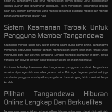
Selain itu, Tangandewa juga terus menghadirkan inovasi terbaru untuk meningkatkan
kualitas layanan dan kenyamanan pengguna. Hal ini menjadikan Tangandewa sebagai
salah satu platform game online yang mampu bersaing di era digital modern dan menjadi
pilihan utama gamers di seluruh Asia.
Sistem Keamanan Terbaik Untuk
Pengguna Member Tangandewa
Keamanan menjadi salah satu faktor penting dalam dunia game online. Tangandewa
memahami kebutuhan tersebut dengan menghadirkan sistem keamanan terbaik untuk
melindungi data dan aktivitas pengguna. Dengan teknologi keamanan modern, setiap
transaksi dan aktivitas bermain dapat dilakukan secara aman dan terpercaya.
Komitmen terhadap keamanan dan kenyamanan pengguna membuat Tangandewa
semakin dipercaya oleh komunitas gamers online. Dukungan layanan profesional juga
membantu pengguna mendapatkan pengalaman bermain yang lebih maksimal tanpa
kendala.
Pilihan Tangandewa Hiburan
Online Lengkap Dan Berkualitas
Tangandewa menyediakan berbagai pilihan hiburan online yang dapat dinikmati oleh