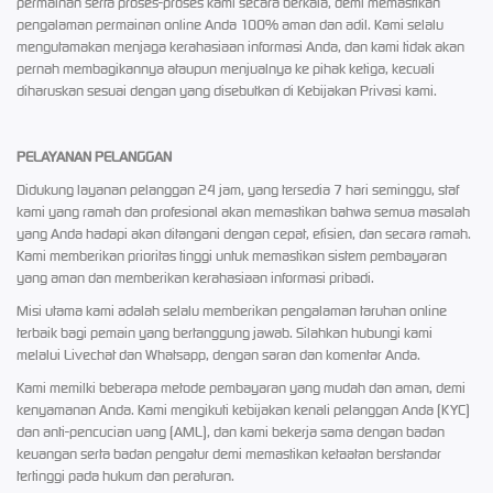
permainan serta proses-proses kami secara berkala, demi memastikan
pengalaman permainan online Anda 100% aman dan adil. Kami selalu
mengutamakan menjaga kerahasiaan informasi Anda, dan kami tidak akan
pernah membagikannya ataupun menjualnya ke pihak ketiga, kecuali
diharuskan sesuai dengan yang disebutkan di Kebijakan Privasi kami.
PELAYANAN PELANGGAN
Didukung layanan pelanggan 24 jam, yang tersedia 7 hari seminggu, staf
kami yang ramah dan profesional akan memastikan bahwa semua masalah
yang Anda hadapi akan ditangani dengan cepat, efisien, dan secara ramah.
Kami memberikan prioritas tinggi untuk memastikan sistem pembayaran
yang aman dan memberikan kerahasiaan informasi pribadi.
Misi utama kami adalah selalu memberikan pengalaman taruhan online
terbaik bagi pemain yang bertanggung jawab. Silahkan hubungi kami
melalui Livechat dan Whatsapp, dengan saran dan komentar Anda.
Kami memilki beberapa metode pembayaran yang mudah dan aman, demi
kenyamanan Anda. Kami mengikuti kebijakan kenali pelanggan Anda (KYC)
dan anti-pencucian uang (AML), dan kami bekerja sama dengan badan
keuangan serta badan pengatur demi memastikan ketaatan berstandar
tertinggi pada hukum dan peraturan.