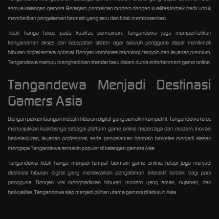
semua kalangan gamers. Beragam permainan modern dengan kualitas terbaik hadir untuk
memberikan pengalaman bermain yang seru dan tidak membosankan.
Tidak hanya fokus pada kualitas permainan, Tangandewa juga memperhatikan
kenyamanan akses dan kecepatan sistem agar seluruh pengguna dapat menikmati
hiburan digital secara optimal. Dengan kombinasi teknologi canggih dan layanan premium,
Tangandewa mampu menghadirkan standar baru dalam dunia entertainment game online.
Tangandewa Menjadi Destinasi
Gamers Asia
Dengan perkembangan industri hiburan digital yang semakin kompetitif, Tangandewa terus
menunjukkan kualitasnya sebagai platform game online terpercaya dan modern. Inovasi
berkelanjutan, layanan profesional, serta pengalaman bermain berkelas menjadi alasan
mengapa Tangandewa semakin populer di kalangan gamers Asia.
Tangandewa tidak hanya menjadi tempat bermain game online, tetapi juga menjadi
destinasi hiburan digital yang menawarkan pengalaman interaktif terbaik bagi para
pengguna. Dengan visi menghadirkan hiburan modern yang aman, nyaman, dan
berkualitas, Tangandewa siap menjadi pilihan utama gamers di seluruh Asia.