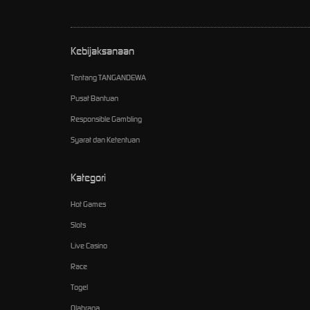
Kebijaksanaan
Tentang TANGANDEWA
Pusat Bantuan
Responsible Gambling
Syarat dan Ketentuan
Kategori
Hot Games
Slots
Live Casino
Race
Togel
Olahraga