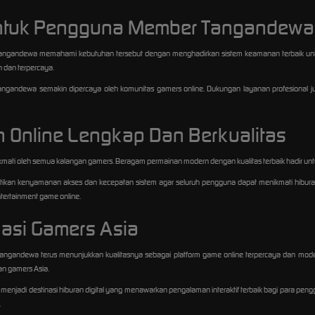
Untuk Pengguna Member Tangandewa
 Tangandewa memahami kebutuhan tersebut dengan menghadirkan sistem keamanan terbaik unt
n dan terpercaya.
andewa semakin dipercaya oleh komunitas gamers online. Dukungan layanan profesional 
 Online Lengkap Dan Berkualitas
ikmati oleh semua kalangan gamers. Beragam permainan modern dengan kualitas terbaik hadir 
ikan kenyamanan akses dan kecepatan sistem agar seluruh pengguna dapat menikmati hiburan d
ertainment game online.
asi Gamers Asia
Tangandewa terus menunjukkan kualitasnya sebagai platform game online terpercaya dan moder
n gamers Asia.
 menjadi destinasi hiburan digital yang menawarkan pengalaman interaktif terbaik bagi para p
.