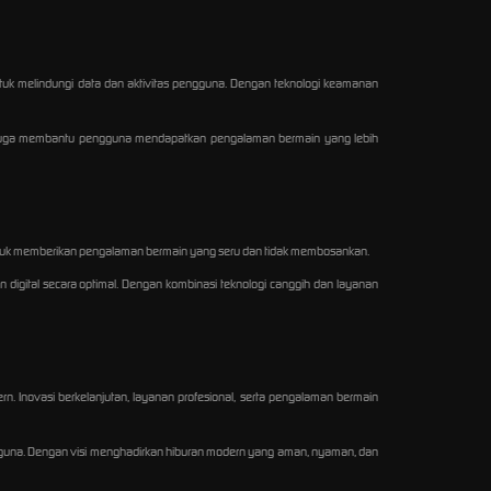
uk melindungi data dan aktivitas pengguna. Dengan teknologi keamanan
juga membantu pengguna mendapatkan pengalaman bermain yang lebih
untuk memberikan pengalaman bermain yang seru dan tidak membosankan.
igital secara optimal. Dengan kombinasi teknologi canggih dan layanan
n. Inovasi berkelanjutan, layanan profesional, serta pengalaman bermain
engguna. Dengan visi menghadirkan hiburan modern yang aman, nyaman, dan