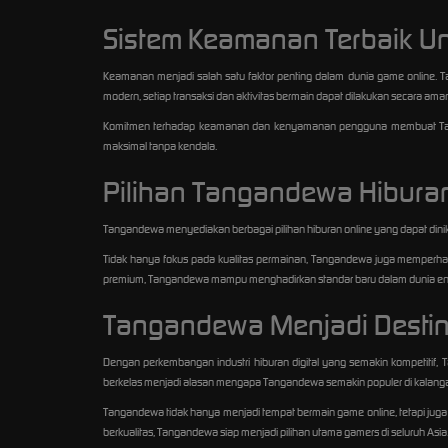
Sistem Keamanan Terbaik 
Keamanan menjadi salah satu faktor penting dalam dunia game online.
modern, setiap transaksi dan aktivitas bermain dapat dilakukan secara ama
Komitmen terhadap keamanan dan kenyamanan pengguna membuat Tang
maksimal tanpa kendala.
Pilihan Tangandewa Hiburan
Tangandewa menyediakan berbagai pilihan hiburan online yang dapat din
Tidak hanya fokus pada kualitas permainan, Tangandewa juga memperhat
premium, Tangandewa mampu menghadirkan standar baru dalam dunia ent
Tangandewa Menjadi Destin
Dengan perkembangan industri hiburan digital yang semakin kompetitif, 
berkelas menjadi alasan mengapa Tangandewa semakin populer di kalanga
Tangandewa tidak hanya menjadi tempat bermain game online, tetapi juga
berkualitas, Tangandewa siap menjadi pilihan utama gamers di seluruh Asia